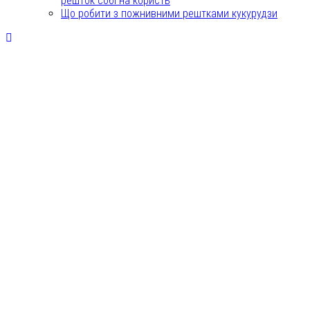
решток собі на користь
Що робити з пожнивними рештками кукурудзи