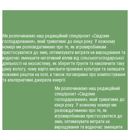
Ми розпочинаємо наш редакційний спецпроєкт «Свідоме
господарювання», який триватиме до кінця року. У кожному
номері ми розповідатимемо про те, як агровиробникам
пристосуватися до змін, оптимізувати витрати на вирощування та
водночас зменшити негативний вплив від сільськогосподарської
діяльності на екосистему, як зберегти ґрунти та накопичити таку
цінну вологу, чому варто висівати проміжні культури та залишати
пожнивні рештки на полі, а також поговоримо про компостування
та альтернативні джерела енергії.
Ми розпочинаємо наш редакційний
спецпроєкт «Свідоме
господарювання», який триватиме до
кінця року. У кожному номері ми
розповідатимемо про те, як
агровиробникам пристосуватися до
змін, оптимізувати витрати на
вирощування та водночас зменшити