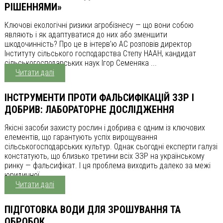
РІШЕННЯМИ»
Ключові екологічні ризики агробізнесу — що вони собою
являють і як адаптуватися до них або зменшити
шкодочинність? Про це в інтерв’ю АС розповів директор
Інституту сільського господарства Степу НААН, кандидат
сільськогосподарських наук Ігор Семеняка ...
Читати далі
ІНСТРУМЕНТИ ПРОТИ ФАЛЬСИФІКАЦІЙ ЗЗР І
ДОБРИВ: ЛАБОРАТОРНЕ ДОСЛІДЖЕННЯ
Якісні засоби захисту рослин і добрива є одним із ключових
елементів, що гарантують успіх вирощування
сільськогосподарських культур. Однак сьогодні експерти галузі
констатують, що близько третини всіх ЗЗР на українському
ринку — фальсифікат. І ця проблема виходить далеко за межі
юридичної ...
Читати далі
ПІДГОТОВКА ВОДИ ДЛЯ ЗРОШУВАННЯ ТА
ОБРОБОК