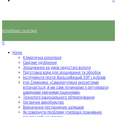
Агробізнес сьогодні
Home
Кліматична кореляція
Свідоме удобрення
Зрошування за умов недостачі вологи
Підготовка води для зрошування та обробок
Інструменти проти фальсифікацій ЗЗР і добрив
Ігор Семеняка: «Саморегуляція екосистеми
втрачається, й ми самі починаємо її регулювати
швидкими хімічними рішеннями»
Технології раціонального обприскування
Органічне виробництво
Визначення пестицидних залишків
Як повернути проблему утилізації пожнивних