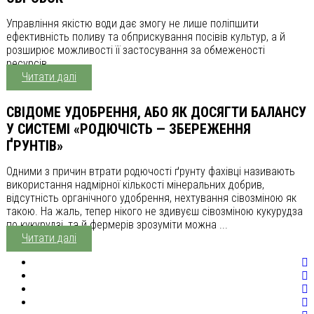
Управління якістю води дає змогу не лише поліпшити
ефективність поливу та обприскування посівів культур, а й
розширює можливості її застосування за обмеженості
ресурсів.
Читати далі
СВІДОМЕ УДОБРЕННЯ, АБО ЯК ДОСЯГТИ БАЛАНСУ
У СИСТЕМІ «РОДЮЧІСТЬ — ЗБЕРЕЖЕННЯ
ҐРУНТІВ»
Одними з причин втрати родючості ґрунту фахівці називають
використання надмірної кількості мінеральних добрив,
відсутність органічного удобрення, нехтування сівозміною як
такою. На жаль, тепер нікого не здивуєш сівозміною кукурудза
по кукурудзі, та й фермерів зрозуміти можна ...
Читати далі