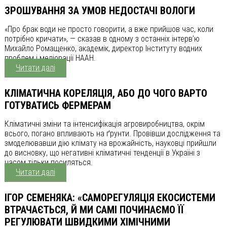
ЗРОШУВАННЯ ЗА УМОВ НЕДОСТАЧІ ВОЛОГИ
«Про брак води не просто говорити, а вже прийшов час, коли
потрібно кричати», — сказав в одному з останніх інтерв’ю
Михайло Ромащенко, академік, директор Інституту водних
проблем і меліорації НААН.
Читати далі
КЛІМАТИЧНА КОРЕЛЯЦІЯ, АБО ДО ЧОГО ВАРТО
ГОТУВАТИСЬ ФЕРМЕРАМ
Кліматичні зміни та інтенсифікація агровиробництва, окрім
всього, погано впливають на ґрунти. Провівши дослідження та
змоделювавши дію клімату на врожайність, науковці прийшли
до висновку, що негативні кліматичні тенденції в Україні з
часом тільки посиляться.
Читати далі
ІГОР СЕМЕНЯКА: «САМОРЕГУЛЯЦІЯ ЕКОСИСТЕМИ
ВТРАЧАЄТЬСЯ, Й МИ САМІ ПОЧИНАЄМО ЇЇ
РЕГУЛЮВАТИ ШВИДКИМИ ХІМІЧНИМИ