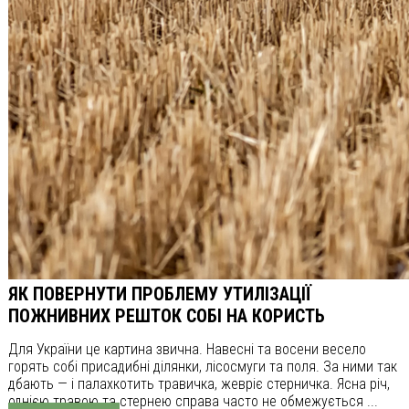
ЯК ПОВЕРНУТИ ПРОБЛЕМУ УТИЛІЗАЦІЇ
ПОЖНИВНИХ РЕШТОК СОБІ НА КОРИСТЬ
Для України це картина звична. Навесні та восени весело
горять собі присадибні ділянки, лісосмуги та поля. За ними так
дбають — і палахкотить травичка, жевріє стерничка. Ясна річ,
однією травою та стернею справа часто не обмежується ...