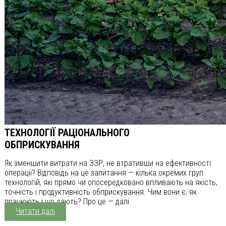
ТЕХНОЛОГІЇ РАЦІОНАЛЬНОГО
ОБПРИСКУВАННЯ
Як зменшити витрати на ЗЗР, не втративши на ефективності
операції? Відповідь на це запитання — кілька окремих груп
технологій, які прямо чи опосередковано впливають на якість,
точність і продуктивність обприскування. Чим вони є, як
працюють і що дають? Про це — далі
Читати далі