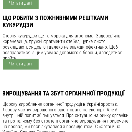
Читати далі
ЩО РОБИТИ З ПОЖНИВНИМИ РЕШТКАМИ
КУКУРУДЗИ
Стерня кукурудзи ще та морока для агронома. Задерев’янілі
кореневища, пружні фрагменти стебел, цупке листя
розкладаються довго і далеко не завжди ефективно. Щоб
розправитися із цим усім за допомогою борони, доведеться
пройти ...
Читати далі
ВИРОЩУВАННЯ ТА ЗБУТ ОРГАНІЧНОЇ ПРОДУКЦІЇ
Щороку вироблення органічної продукції в Україні зростає.
Левову частку вирощеного орієнтовано на експорт. Але й
внутрішній попит збільшується. Про ситуацію на ринку органіки
та про те, чому без стратегії органічне вирощування приречене
на провал, ми поспілкувалися з президентом ГС «Органічна